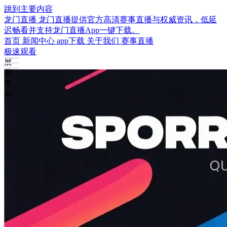
跳到主要内容
龙门直播
龙门直播提供官方高清赛事直播与权威资讯，低延
迟畅看并支持龙门直播App一键下载。
首页
新闻中心
app下载
关于我们
赛事直播
极速观看
展
开
菜
单