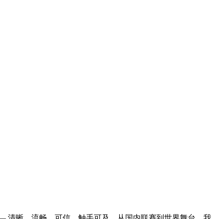
— 清晰、流畅、可信、触手可及。从国内联赛到世界舞台，我