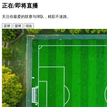
正在/即将直播
关注你最爱的联赛与球队，精彩不迷路。
足球
篮球
综合