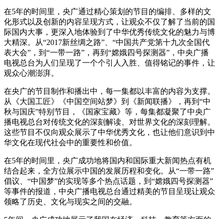
在5年的时间里，央广通过精心策划的节目的编排、多样的文
化形式以及创新的内容呈现方式，让观众不仅了解了当前的国
际国内大事，更深入地体验到了中华优秀传统文化的魅力与博
大精深。从“2017新丝绸之路”、“中国共产党第十九次全国代
表大会”，到“一带一路”，再到“嫦娥四号探测器”，中央广播
电视总台为人们呈现了一个个引人入胜、值得铭记的事件，让
观众心潮澎湃。
在央广的节目制作和播出中，每一集都以丰富的内容为支撑。
从《大国工匠》《中国空间站梦》到《新闻联播》，再到“中
秋与国庆”特别节目，《国家宝藏》等，每集都凝聚了中央广
播电视总台对传统文化的深刻解读、对世界文化的深刻理解。
这些节目不仅向观众展示了中华优秀文化，也让他们意识到中
华文化在现代社会中的重要性和价值。
在5年的时间里，央广成功地将国内和国际重大新闻热点有机
结合起来，全方位展示中国的发展历程和变化。从“一带一路”
倡议、“中国梦”的实现等多个热点话题，到“嫦娥四号探测器”
等事件的报道，中央广播电视总台通过精美的节目呈现让观众
领略了历史、文化与现实之间的交融。