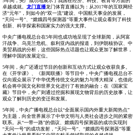
5年间，央广成功地展示了我国在经济、科技、教育等方面的
卓越成就。
龙门直播
龙门体育直播以为：从2017年的互联网经
济“元年”，到如今的“双一流”建设、中国航天事业的发展，
“天问一号”、“嫦娥四号探测器”等重大事件让观众看到了科技
创新、科学探索和国家实力的强大支撑。
中央广播电视总台在5年间也成功地呈现了全球新闻，从阿富
汗战争、乌克兰危机、叙利亚内战的报道，到伊朗核协议、中
美贸易战的分析，这些国际热点话题也让观众更加了解世界，
理解中国的发展定位。
5年间，央广还通过节目的创新和互动方式让观众收获良多。
在《开学课》、《新闻联播》等节目中，中央广播电视总台不
仅向观众展示了中华优秀传统文化的魅力与博大精深，也借此
机会将中国文化和世界文化进行了有效的融合；在《国家宝
藏》节目中，央广则通过挖掘和展现文物背后的历史故事，让
观众了解到历史的变迁和发展。
5年间，中央广播电视总台以“全面展示国内外重大新闻热点”
为主题，向全世界展示了中华文明与人类社会进步之间的紧密
联系。从“一带一路”的倡议、嫦娥四号探测器的成功实现到
“天问一号”的成功发射，“天问一号”、“嫦娥四号探测器”等重