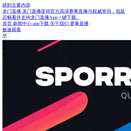
跳到主要内容
龙门直播
龙门直播提供官方高清赛事直播与权威资讯，低延
迟畅看并支持龙门直播App一键下载。
首页
新闻中心
app下载
关于我们
赛事直播
极速观看
展
开
菜
单